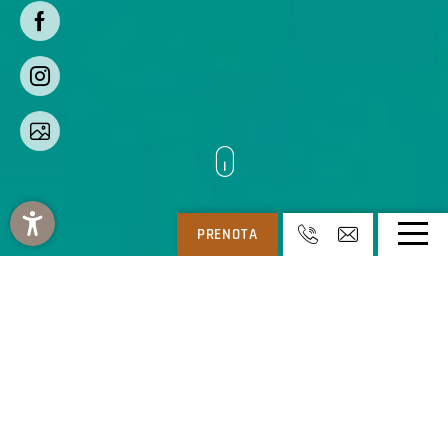
PRENOTA
REGITNIG: HOTEL E CHALET A 4 STELLE A WEISSENSEE IN CARINZIA
-
REGITNIG
-
LA NOSTRA STRUTTURA
Regitnig**** Hotel &
Chalets in Carinzia: la
nostra struttura