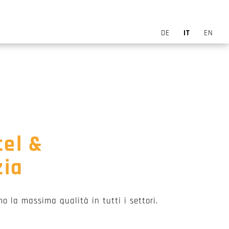
DE
IT
EN
tel &
zia
mo la massima qualità in tutti i settori.