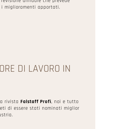
revisione annuale che prevede
 i miglioramenti apportati.
ORE DI LAVORO IN
a rivista
Falstaff Profi
, noi e tutto
eti di essere stati nominati miglior
ustria.