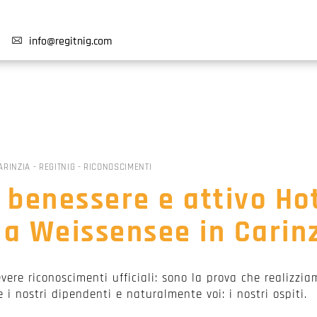
info@
regitnig.com
ARINZIA
-
REGITNIG
-
RICONOSCIMENTI
l benessere e attivo Ho
 a Weissensee in Carin
evere riconoscimenti ufficiali: sono la prova che realizzia
 i nostri dipendenti e naturalmente voi: i nostri ospiti.