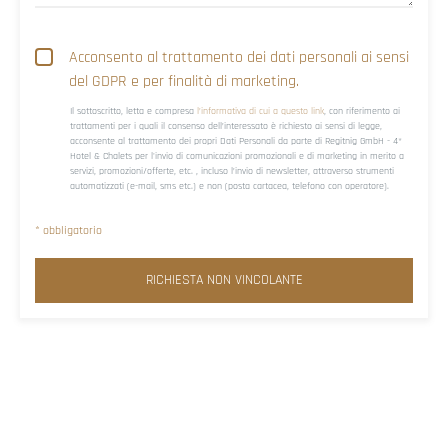
Acconsento al trattamento dei dati personali ai sensi
del GDPR e per finalità di marketing.
Il sottoscritto, letta e compresa
l’informativa di cui a questo link
, con riferimento ai
trattamenti per i quali il consenso dell’interessato è richiesto ai sensi di legge,
acconsente al trattamento dei propri Dati Personali da parte di Regitnig GmbH - 4*
Hotel & Chalets per l'invio di comunicazioni promozionali e di marketing in merito a
servizi, promozioni/offerte, etc. , incluso l’invio di newsletter, attraverso strumenti
automatizzati (e-mail, sms etc.) e non (posta cartacea, telefono con operatore).
* obbligatorio
RICHIESTA NON VINCOLANTE