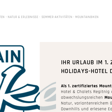
TEN
-
NATUR & ERLEBNISSE
-
SOMMER-AKTIVITÄTEN
-
MOUNTAINBIKEN
IHR URLAUB IM 1.
HOLIDAYS-HOTEL 
Als 1. zertifiziertes
Mount
Hotel & Chalets Regitni
abwechslungsreichen
Mou
Natur, variantenreichem 
Downhills und erlesene Ea