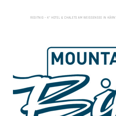
REGITNIG – 4* HOTEL & CHALETS AM WEISSENSEE IN KÄRN