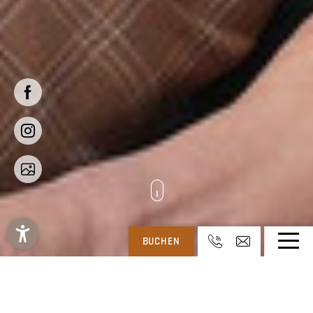
BUCHEN
REGITNIG – 4* HOTEL & CHALETS AM WEISSENSEE IN KÄRNTEN
-
REGITNIG
-
AKTUELL UND LESENSWERT