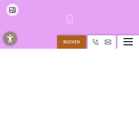
BUCHEN
REGITNIG – 4* HOTEL & CHALETS AM WEISSENSEE IN KÄRNTEN
-
REGITNIG
-
AKTUELL UND LESENSWERT