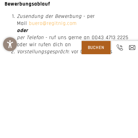
Bewerbungsablauf
Zusendung der Bewerbung
- per
Mail
buero@
regitnig.com
oder
per Telefon
- ruf uns gerne an 0043 4713 2225
oder wir rufen dich an
BUCHEN
Vorstellungsgespräch
: vor Ort am Weissensee
oder online via Zoom
Entscheidung
– zeitnah bekommst du eine
Antwort von uns, wie die Entscheidung
ausgefallen ist
Wenn du überzeugt bist, dass wir zusammenpassen,
dann sollten wir uns unbedingt kennenlernen. Wir
freuen uns schon jetzt auf deine Bewerbung oder
einen persönlichen Besuch bei uns im Regitnig am
schönen Weissensee. Jetzt bis du am Zug – wir sind
schon ganz gespannt auf dich!