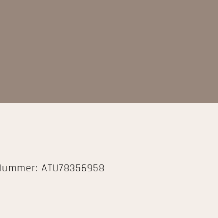
D-Nummer: ATU78356958