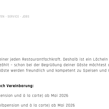
TEN
-
SERVICE
-
JOBS
 einer jeden Restaurantfachkraft. Deshalb ist ein Lächel
 zählt – schon bei der Begrüßung deiner Gäste möchtest d
Gäste werden freundlich und kompetent zu Speisen und 
nach Vereinbarung:
ension und à la carte) ab Mai 2026
albpension und à la carte) ab Mai 2026