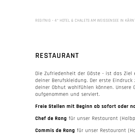
REGITNIG – 4* HOTEL & CHALETS AM WEISSENSEE IN KÄRN
RESTAURANT
Die Zufriedenheit der Gäste - ist das Ziel
deiner Berufskleidung. Der erste Eindruck
deiner Obhut wohlfühlen können. Unsere 
aufgenommen und serviert.
Freie Stellen mit Beginn ab sofort oder 
Chef de Rang
für unser Restaurant (Halbp
Commis de Rang
für unser Restaurant (H