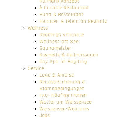
Kulinarik.Konzept
À-la-carte-Restaurant
Hund & Restaurant
Heiraten & feiern im Regitnig
Wellness
Regitnigs Vitaloase
Wellness am See
Saunameister
Kosmetik & Heilmassagen
Day Spa im Regitnig
Service
Lage & Anreise
Reiseversicherung &
Stornobedingungen
FAQ- Häufige Fragen
Wetter am Weissensee
Weissensee-Webcams
Jobs